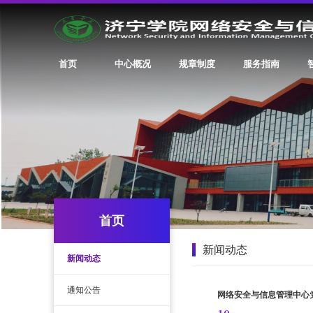
首页
中心概况
规章制度
服务指南
首页
新闻动态
新闻动态
通知公告
网络安全与信息管理中心