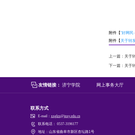
附件【
“好网民
附件【
关于转发
上一篇：
关于转
下一篇：
关于
友情链接：
济宁学院
网上事务大厅
联系方式
E-mail：
xxglzx@jnxy.edu.cn
联系电话： 0537-3196177
地址：山东省曲阜市新区杏坛路1号