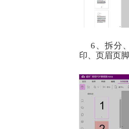
6
、拆分
印、页眉页